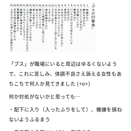
「ブス」が職場にいると周辺はゆるくないよう
で、これに苦しみ、体調不良さえ訴える女性もあ
ちこちで何人か見てきました (+o+)
何か対処がないかと思っても…
・配下に入り（入ったふりをして）、機嫌を損ね
ないようふるまう