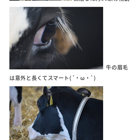
牛の眉毛
は意外と長くてスマート(´・ω・`)